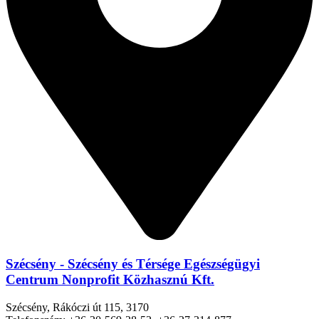
Szécsény - Szécsény és Térsége Egészségügyi
Centrum Nonprofit Közhasznú Kft.
Szécsény, Rákóczi út 115, 3170