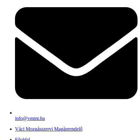
info@vmmr.hu
Váci Mozgásszervi Magánrendelő
Főoldal