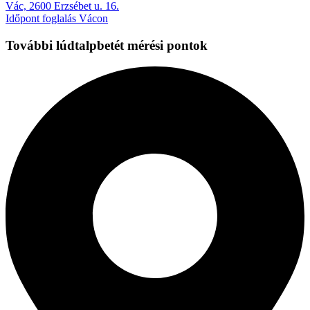
Vác, 2600 Erzsébet u. 16.
Időpont foglalás Vácon
További lúdtalpbetét mérési pontok